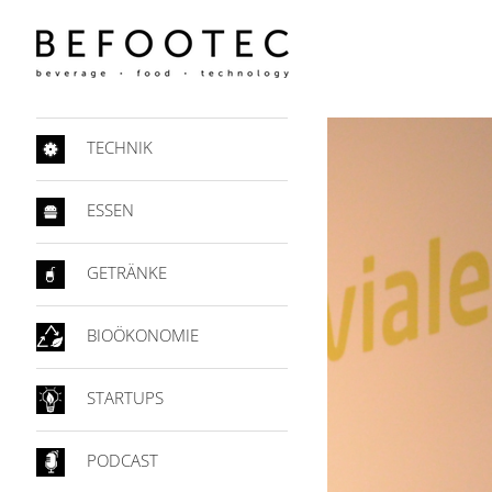
TECHNIK
ESSEN
GETRÄNKE
BIOÖKONOMIE
STARTUPS
PODCAST