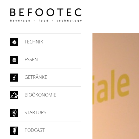
TECHNIK
ESSEN
GETRÄNKE
BIOÖKONOMIE
STARTUPS
PODCAST