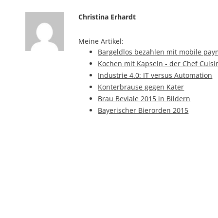
Christina Erhardt
Meine Artikel:
Bargeldlos bezahlen mit mobile pa
Kochen mit Kapseln - der Chef Cuisi
Industrie 4.0: IT versus Automation
Konterbrause gegen Kater
Brau Beviale 2015 in Bildern
Bayerischer Bierorden 2015
Gefahr statt Genuss - Gentechnik im
Game of Drones
Kommentiere