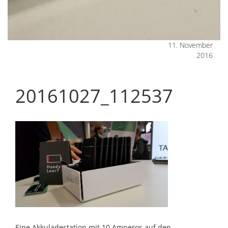
11. November
2016
20161027_112537
Eine Akkuladestation mit 10 Amperos auf den