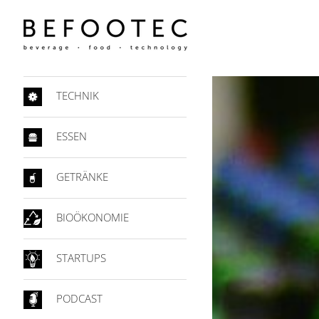
TECHNIK
ESSEN
GETRÄNKE
BIOÖKONOMIE
STARTUPS
PODCAST