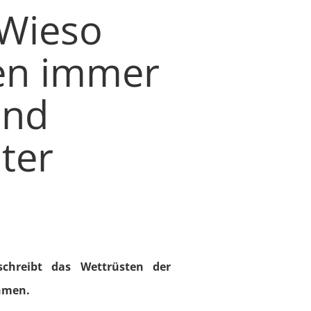
 Wieso
en immer
und
ter
schreibt das Wettrüsten der
hmen.