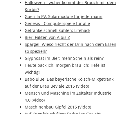
Halloween - woher kommt der Brauch mit dem
Kürbis?
Guerilla PV: Solarmodule für jedermann
Genesis - Computerspiele für alle
Getränke schnell kühlen: Lifehack
Bier: Fakten von A bis Z
Spargel: Wieso riecht der Urin nach dem Essen
so speziell?
Glyphosat im Bier: mehr Schein als rein?
Heute back ich, morgen brau ich: Hefe ist
wichtig!
Babo Blue: Das bayerische Kölsch-Mixgetränk
auf der Brau Beviale 2015 (Video)
Mensch und Maschine im Zeitalter Industrie
4.0 (Video)
Maschinenbau Gipfel 2015 (Video)
Auf Knopfdruck fliegt Farbe ins Gesicht -
genesis erobert die Herzen von Behinderten
Brot ohne Mehl – eine echte Low Carb-