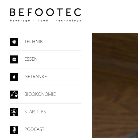
TECHNIK
ESSEN
GETRÄNKE
BIOÖKONOMIE
STARTUPS
PODCAST