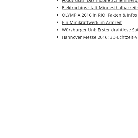
Foodtrucks: Das mobile Schlemmerp
Elektrochips statt Mindesthalbarkei
OLYMPIA 2016 in RIO: Fakten & Infos
Ein Minikraftwerk im Armreif
Würzburger Uni: Erster drahtlose Sat
Hannover Messe 2016: 3D-Echtzeit-V
Drohnen: Drone Racing League - Hi
Smart Home: Das intelligente Zuhau
Drohnen & Quadrocopter – Perspekti
5D-Speicher - Die Superlative für die
Oh Tannenbaum, oh Kunstbaum
Honigmet - das Kultgetränk aus der 
Oculus Rift Virtual-Reality – tauche i
Frucht- und Gemüse Smoothies, das 
BEVIALE 2015.
Die Bioelektrische Impedanzanalyse 
einen Blick