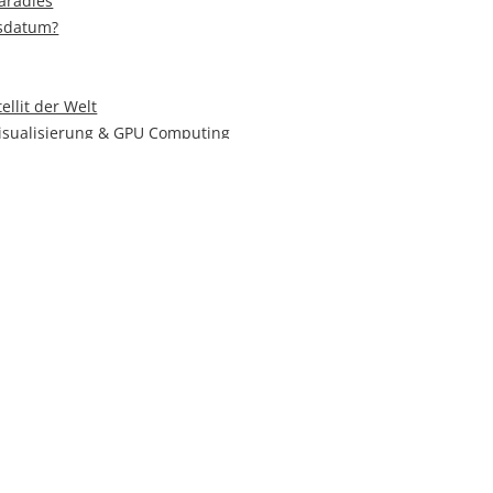
aradies
tsdatum?
ellit der Welt
isualisierung & GPU Computing
ghspeed!
se
ve der Extraklasse
 Ewigkeit
Antike
n die 3D-Welt ein!
Lebenselixier auf der BRAU
- Fett-, Muskelmasse und Co. auf