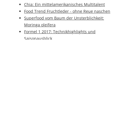
Chia: Ein mittelamerikanisches Multitalent
Food Trend Fruchtleder - ohne Reue naschen
Superfood vom Baum der Unsterblichkeit:
Moringa oleifera
Formel 1 2017: Technikhighlights und
Saisonausblick
Hyperloop - Elon Musks Vision des modernen
Schienenverkehrs
Wenns mal kracht: Airbag-Schutz für
Motorradfahrer
Elektromobilität: Die Brennstoffzelle als
Alternative zur Batterie
Kommentiere