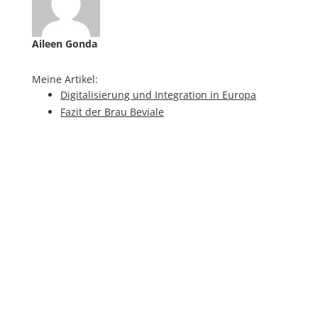
Aileen Gonda
Meine Artikel:
Digitalisierung und Integration in Europa
Fazit der Brau Beviale
Auf der Agenda: Energieeffizienz – auch die
Getränkeindustrie hat Potential
Bierordenverleihung ohne Wasser
Estrella entführt nach Spanien
Getränkeindustrie bei Industrie 4.0-Konzepten
vorne
Anforderungen an unser Leitungswasser