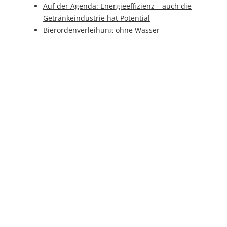
Auf der Agenda: Energieeffizienz – auch die
Getränkeindustrie hat Potential
Bierordenverleihung ohne Wasser
Estrella entführt nach Spanien
Getränkeindustrie bei Industrie 4.0-Konzepten
vorne
Anforderungen an unser Leitungswasser
Kommentiere
Kommentar