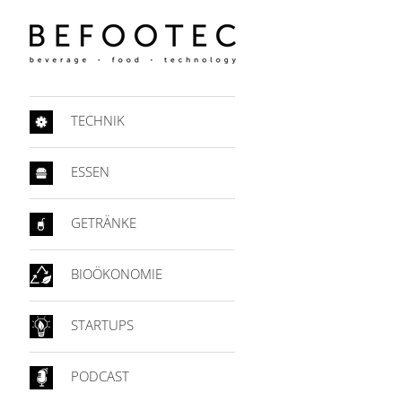
TECHNIK
ESSEN
GETRÄNKE
BIOÖKONOMIE
STARTUPS
PODCAST