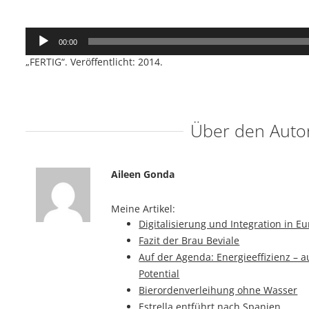
Audio-
00:00
Player
„FERTIG“. Veröffentlicht: 2014.
Über den Auto
Aileen Gonda
Meine Artikel:
Digitalisierung und Integration in E
Fazit der Brau Beviale
Auf der Agenda: Energieeffizienz – a
Potential
Bierordenverleihung ohne Wasser
Estrella entführt nach Spanien