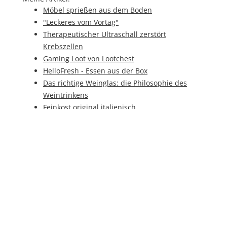
Möbel sprießen aus dem Boden
"Leckeres vom Vortag"
Therapeutischer Ultraschall zerstört
Krebszellen
Gaming Loot von Lootchest
HelloFresh - Essen aus der Box
Das richtige Weinglas: die Philosophie des
Weintrinkens
Feinkost original italienisch
Hobby Modellbau – Baustellen im
Miniaturformat
Vegane Tradition - Das Früchtebrot
Die Hotelfachfrau - Mehr als nur Service
Good Smoothie: Smoothie aus Pulver
Eat&Style: Stuttgart 2016
Destillerie Blaue Maus – Fränkischer Whisky
mit Tradition