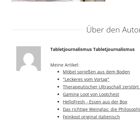
Über den Auto
Tabletjournalismus Tabletjournalismus
Meine Artikel:
Möbel sprießen aus dem Boden
"Leckeres vom Vortag"
Therapeutischer Ultraschall zerstört
Gaming Loot von Lootchest
HelloFresh - Essen aus der Box
Das richtige Weinglas: die Philosop
Feinkost original italienisch
Hobby Modellbau – Baustellen im Mi
Vegane Tradition - Das Früchtebrot
Die Hotelfachfrau - Mehr als nur Ser