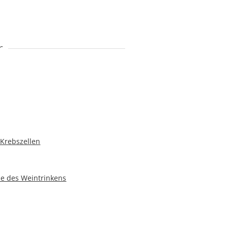
r
 Krebszellen
hie des Weintrinkens
niaturformat
vice