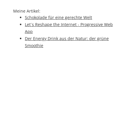
Meine Artikel:
Schokolade für eine gerechte Welt
Let´s Reshape the Internet - Progressive Web
App
Der Energy Drink aus der Natur: der grüne
Smoothie
Der Fidget Cube: Ein Gadget für alle Unruhigen
Science Fiction: Hologramme werden
Wirklichkeit
Traditions Tabak oder Zukunfts Liquid: E-
Zigaretten machen die Runde
Smartphones: warum explodieren Handy-
Akkus?