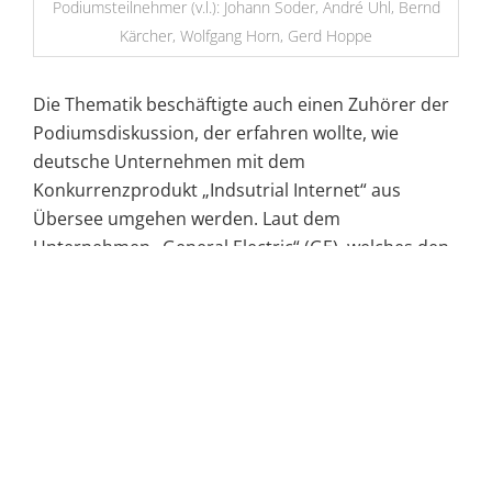
Podiumsteilnehmer (v.l.): Johann Soder, André Uhl, Bernd
Kärcher, Wolfgang Horn, Gerd Hoppe
Die Thematik beschäftigte auch einen Zuhörer der
Podiumsdiskussion, der erfahren wollte, wie
deutsche Unternehmen mit dem
Konkurrenzprodukt „Indsutrial Internet“ aus
Übersee umgehen werden. Laut dem
Unternehmen „General Electric“ (GE), welches den
Begriff „Industrial Internet“ hauptsächlich prägt,
könne diese Technologie mit bis zu 15 Billionen US-
Dollar zum globalen Bruttoinlandsprodukt
beitragen. Gerd Hoppe besänftigte jedoch: „Keine
Angst vor mächtigen Initiativen aus anderen
Ländern, den eigenen Weg gehen führt zum
Erfolg“.