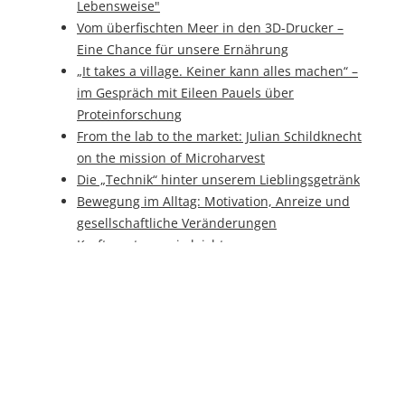
Lebensweise"
Vom überfischten Meer in den 3D-Drucker –
Eine Chance für unsere Ernährung
„It takes a village. Keiner kann alles machen“ –
im Gespräch mit Eileen Pauels über
Proteinforschung
From the lab to the market: Julian Schildknecht
on the mission of Microharvest
Die „Technik“ hinter unserem Lieblingsgetränk
Bewegung im Alltag: Motivation, Anreize und
gesellschaftliche Veränderungen
Kraftsport war nie leichter
„Reine Zahlenwerte bringen keinen Nutzen”
Die Gesellschaft wird inaktiver
Bouldern: Einblicke und Herausforderungen
im Routenbau
„Idealerweise liefern Tracker Informationen,
für die ich selbst kein Gefühl habe”
Motivation im Sport - Interview mit Alexander