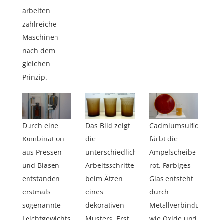
arbeiten
zahlreiche
Maschinen
nach dem
gleichen
Prinzip.
Durch eine
Das Bild zeigt
Cadmiumsulfid
Kombination
die
färbt die
aus Pressen
unterschiedlichen
Ampelscheibe
und Blasen
Arbeitsschritte
rot. Farbiges
entstanden
beim Ätzen
Glas entsteht
erstmals
eines
durch
sogenannte
dekorativen
Metallverbindungen
Leichtgewichtsflaschen.
Musters. Erst
wie Oxide und