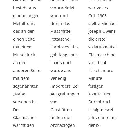
besteht aus
verunreinigt
wertvolles
einem langen
war, und
Gut. 1903
Metallrohr,
durch das
stellte Michael
das an der
Flussmittel
Joseph Owens
einen Seite
Pottasche.
die erste
mit einem
Farbloses Glas
vollautomatische
Mundstück,
galt lange aus
Glasmaschine
an der
Luxus und
vor, die 4
anderen Seite
wurde aus
Flaschen pro
mit dem
Venedig
Minute
sogenannten
importiert. Bei
fertigen
„Nabel“
Ausgrabungen
konnte. Der
versehen ist.
von
Durchbruch
Der
Glashütten
erfolgte zwei
Glasmacher
finden die
Jahrzehnte mit
wärmt den
Archäologen
der IS-