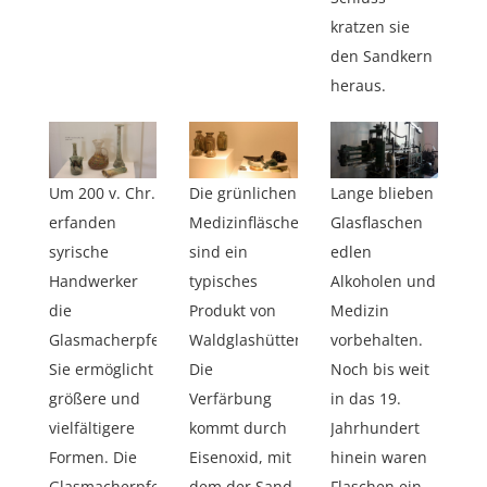
kratzen sie
den Sandkern
heraus.
Um 200 v. Chr.
Die grünlichen
Lange blieben
erfanden
Medizinfläschen
Glasflaschen
syrische
sind ein
edlen
Handwerker
typisches
Alkoholen und
die
Produkt von
Medizin
Glasmacherpfeife.
Waldglashütten.
vorbehalten.
Sie ermöglicht
Die
Noch bis weit
größere und
Verfärbung
in das 19.
vielfältigere
kommt durch
Jahrhundert
Formen. Die
Eisenoxid, mit
hinein waren
Glasmacherpfeife
dem der Sand
Flaschen ein