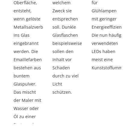
Oberfläche,
welchem
für
entsteht,
Zweck sie
Glühlampen
wenn gelöste
entsprechen
mit geringer
Metallsalzverbindungen
soll. Dunkle
Energieeffizienz.
ins Glas
Glasflaschen
Die nun häufig
eingebrannt
beispielsweise
verwendeten
werden. Die
sollen den
LEDs haben
Emaillefarben
Inhalt vor
meist eine
bestehen aus
Schaden
Kunststoffummantelu
buntem
durch zu viel
Glaspulver.
Licht
Das mischt
schützen.
der Maler mit
Wasser oder
Öl zu einer
Paste und
malt dann wie