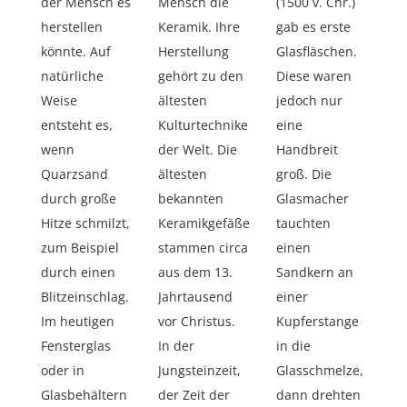
der Mensch es
Mensch die
(1500 v. Chr.)
herstellen
Keramik. Ihre
gab es erste
könnte. Auf
Herstellung
Glasfläschen.
natürliche
gehört zu den
Diese waren
Weise
ältesten
jedoch nur
entsteht es,
Kulturtechniken
eine
wenn
der Welt. Die
Handbreit
Quarzsand
ältesten
groß. Die
durch große
bekannten
Glasmacher
Hitze schmilzt,
Keramikgefäße
tauchten
zum Beispiel
stammen circa
einen
durch einen
aus dem 13.
Sandkern an
Blitzeinschlag.
Jahrtausend
einer
Im heutigen
vor Christus.
Kupferstange
Fensterglas
In der
in die
oder in
Jungsteinzeit,
Glasschmelze,
Glasbehältern
der Zeit der
dann drehten