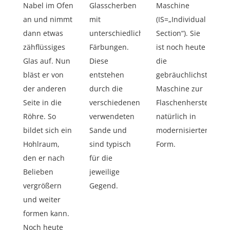
Nabel im Ofen
Glasscherben
Maschine
an und nimmt
mit
(IS=„Individual
dann etwas
unterschiedlichen
Section“). Sie
zähflüssiges
Färbungen.
ist noch heute
Glas auf. Nun
Diese
die
bläst er von
entstehen
gebräuchlichste
der anderen
durch die
Maschine zur
Seite in die
verschiedenen
Flaschenherstellung,
Röhre. So
verwendeten
natürlich in
bildet sich ein
Sande und
modernisierter
Hohlraum,
sind typisch
Form.
den er nach
für die
Belieben
jeweilige
vergrößern
Gegend.
und weiter
formen kann.
Noch heute