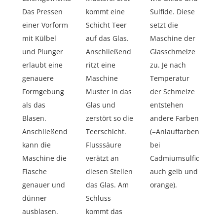
Das Pressen
kommt eine
Sulfide. Diese
einer Vorform
Schicht Teer
setzt die
mit Külbel
auf das Glas.
Maschine der
und Plunger
Anschließend
Glasschmelze
erlaubt eine
ritzt eine
zu. Je nach
genauere
Maschine
Temperatur
Formgebung
Muster in das
der Schmelze
als das
Glas und
entstehen
Blasen.
zerstört so die
andere Farben
Anschließend
Teerschicht.
(=Anlauffarben,
kann die
Flusssäure
bei
Maschine die
verätzt an
Cadmiumsulfid
Flasche
diesen Stellen
auch gelb und
genauer und
das Glas. Am
orange).
dünner
Schluss
ausblasen.
kommt das