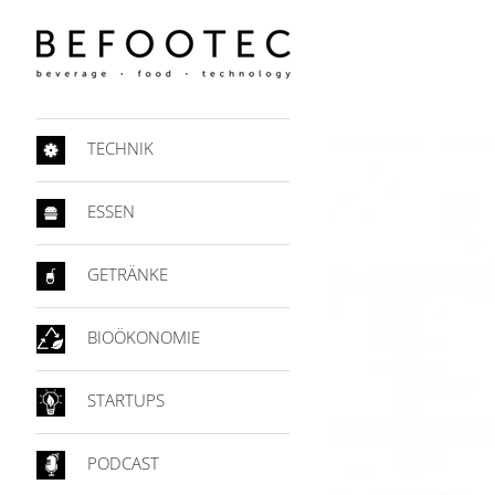
TECHNIK
ESSEN
GETRÄNKE
BIOÖKONOMIE
STARTUPS
PODCAST