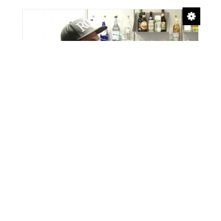
BrauBeviale 2014 in
Nürnberg – Interview mit
RINK (Video)
Oliver Nitzsche und Karoline Grimm
17. November 2014