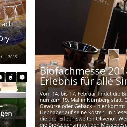
mach´
 Dry
ruar 2018
Biofachmesse 2018
Erlebnis für alle S
Vom 14. bis 17. Februar findet die 