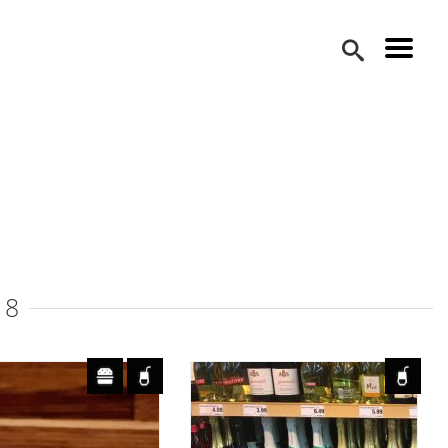
 Brewing –
Das beste Fass
 für
für das beste
chmack
Bier
ruchniewski
Pascal Schöpf
14. März 2019
19. Januar 2019
18