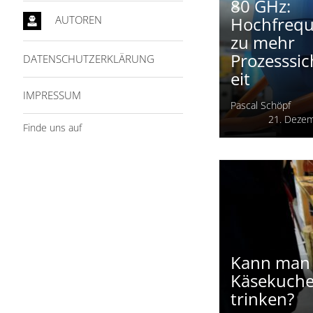
AUTOREN
DATENSCHUTZERKLÄRUNG
80 GHz:
Hochfrequ
IMPRESSUM
zu mehr
Prozesssi
Finde uns auf
eit
Pascal Schöpf
21. Deze