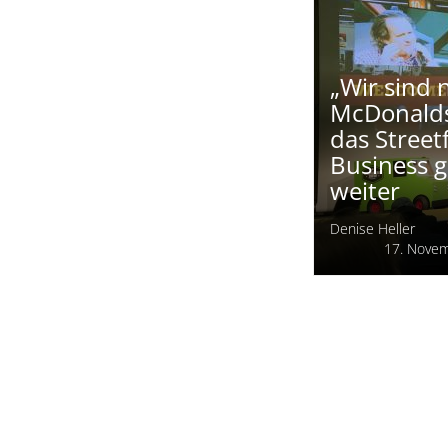
Jil Weber
27. Nove
„Wir sind 
McDonalds
das Street
Business 
weiter
Denise Heller
17. Nove