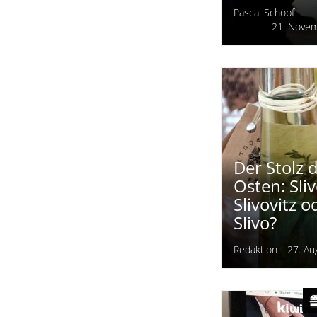
Kann man
Käsekuch
trinken?
Pascal Schöpf
21. Nove
Der Stolz 
Osten: Sliv
Slivovitz o
Slivo?