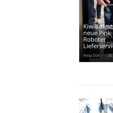
Redaktion
27. Au
KiwiBot is
neue Pink 
Roboter
Lieferserv
Ronja Dörr
25.