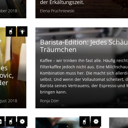
Ähnlich wie beim Thema Koriander, 
auch beim Ingwer die Geister. Ob Fa
en
Fan - es lohnt sich, dem Knollenge
Aufmerksamkeit zu schenken. Gera
der Erkältungszeit.
mber 2018
Elena Pruchniewski
Barista-Edition: Jedes Sch
Träumchen
Kaffee – wir trinken ihn fast alle. Häufig reich
des
Filterkaffee jedoch nicht aus. Eine Milchscha
ovic,
Kombination muss her. Die macht sich allerdi
selbst. Und wenn der Vollautomat scheitert,
der
Barista seines Vertrauens, der Espresso und M
bringen kann.