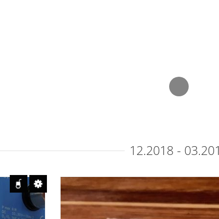
Schrumpffolie
Durch die wachsende
Nachfrage für
nachhaltigere
Alternativen bringt die
Getränkeindustrie weitere
kreative Lösungen für
Getränkeverpackungen
reien
Slow
auf den Markt. Die
Zeit
bekannte Schrumpffolie
us
Ges
könnte bald abgelöst
werden.
Elena P
gust 2019
Redaktion
21. Mai 2019
12.2018 - 03.20