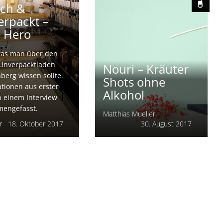
Jil Weber
24. September 2017
ich &
rpackt –
 Hero
 was man über den
Unverpacktladen
Nouri – Kräuter
berg wissen sollte.
Shots ohne
tionen aus erster
Alkohol
 einem Interview
engefasst.
Matthias Mueller
r
18. Oktober 2017
30. August 2017