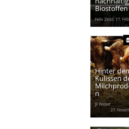
naturesse 
Verpacku
aus
nachhalti
Biostoffen
Felix Zeiss
17. Feb
Hinter de
Kulissen d
Milchprod
n