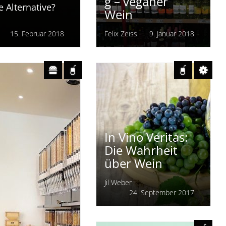
Ob Käse,
eder Bio-
Tierfreie
em Jahr bringen
ein und Vegan
Weinherstellun
uchern näher.
g – veganer
e Alternative?
Wein
15. Februar 2018
Felix Zeiss
9. Januar 2018
In Vino Veritas:
Die Wahrheit
über Wein