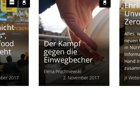
Felix Zeiss
mber 2017
24. November 2017
Ehrl
Unve
Zero
nicht
“,
Alles,
neuen 
food
Der Kampf
in Nürn
geht
gegen die
Informa
Einwegbecher
Hand in
zusamm
Elena Pruchniewski
mber 2017
2. November 2017
Jil Webe