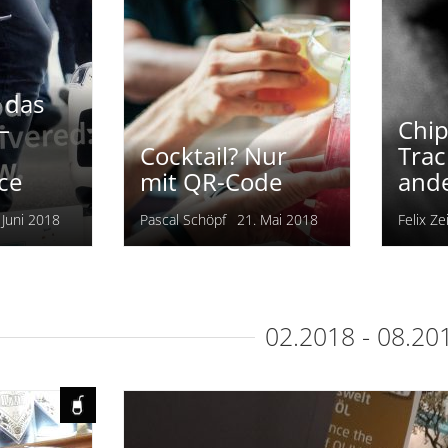
gust 2018
Ronja Dörr
t das
–
Chip
Cocktail? Nur
Trac
ice
mit QR-Code
and
 Juni 2018
Pascal Schöpf
21. Mai 2018
Felix Ze
02.2018 - 08.20