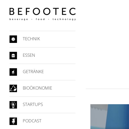
TECHNIK
Den Braue
ESSEN
geht das
Leergut a
GETRÄNKE
Pascal Schöpf
1. Au
BIOÖKONOMIE
STARTUPS
PODCAST