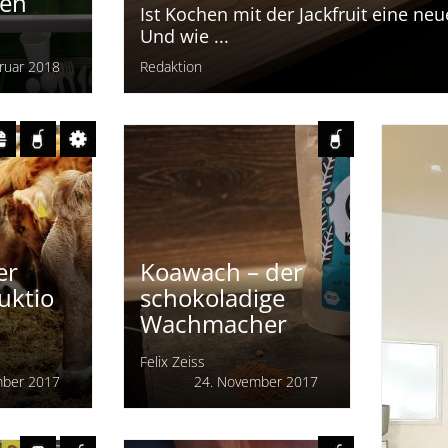
nun zum 19. Mal in Nürnberg statt. 
–
Gewürze oder Gebäck – hier kommt j
ngen
Liebhaber auf seine Kosten. In dies
die drei Erlebniswelten Olivenöl, W
die Bio-Lebensmittel den Messebes
gen
Ist Kochen mit der Jackfruit eine neu
Und wie ...
ruar 2018
Redaktion
n
er
Koawach – der
uktio
schokoladige
Wachmacher