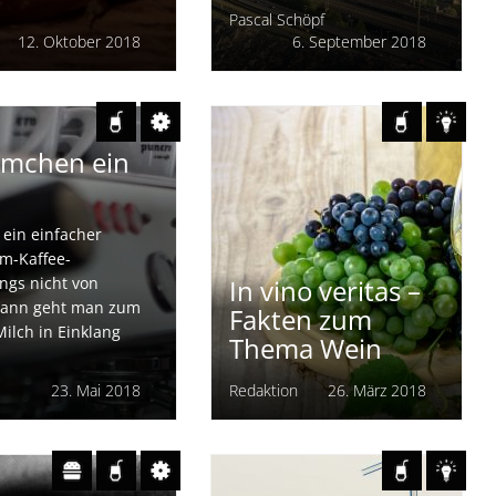
scheiden sich
Frankenwein –
n oder Nicht-
24/7 aus dem
wächs etwas
Automaten
de zum Anfang
Pascal Schöpf
12. Oktober 2018
6. September 2018
äumchen ein
t ein einfacher
um-Kaffee-
ngs nicht von
In vino veritas –
 dann geht man zum
Fakten zum
ilch in Einklang
Thema Wein