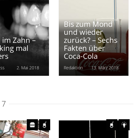
23. Mai 2018
Redaktion
26. März 2018
Bis zum Mond
und wieder
 im Zahn –
zurück? – Sechs
king mal
Fakten über
ers
Coca-Cola
iss
2. Mai 2018
Redaktion
13. März 2018
17