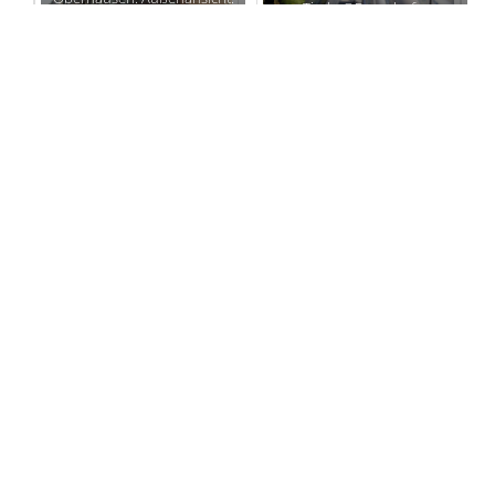
Tisch. ©Fraunhofer
©Fraunhofer UMSICHT
UMSICHT
Einweihung
Bayerische Landesanstalt
ALTMARKTgarten
Wein- und Gartenbau
Oberhausen. ©Fraunhofer
Veitshöchheim: Vertikaler
UMSICHT
Tomatenanbau. Foto:LWG
Veitshöchheim
Bayerische Landesanstalt
Bayerische Landesanstalt
Wein- und Gartenbau
Wein- und Gartenbau
Veitshöchheim: Bestrahlung
Veitshöchheim: Bestrahlung
von Basilikum mit Weißlicht.
von Basilikum mit
Foto:LWG Veitshöchheim
Infarotlicht. Foto:LWG
Veitshöchheim