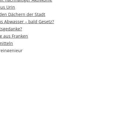
us Urin
 den Dächern der Stadt
us Abwasser – bald Gesetz?
ftsgedanke?
e aus Franken
mitteln
areingenieur
Name
*
E-Mail-Adresse
*