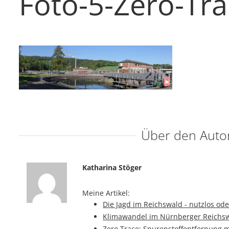
Foto-5-Zero-Tr
Über den Auto
Katharina Stöger
Meine Artikel:
Die Jagd im Reichswald - nutzlos ode
Klimawandel im Nürnberger Reichs
Zero Trace: Spurenstoffentfernung m