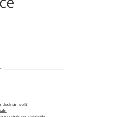
ace
r
r doch sinnvoll?
wald
it nachhaltiger Aktivkohle