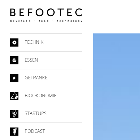
TECHNIK
ESSEN
GETRÄNKE
BIOÖKONOMIE
STARTUPS
PODCAST