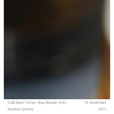
Craft Beer Corner, Brau Beviale (Foto:
10. November
Karoline Grimm).
2015