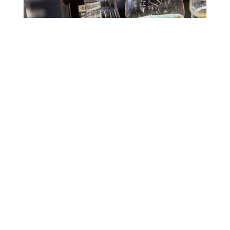
Biervielfalt erlebbar
machen: BrauBeviale 2019
Pascal Schöpf
11. November 2019
BrauBeviale 2016: Genuss
und Leidenschaft stehen
im Mittelpunkt