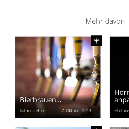
Mehr davon
Horm
Bierbrauen…
anp
Kathrin Lettner
7. Oktober 2014
Matthia