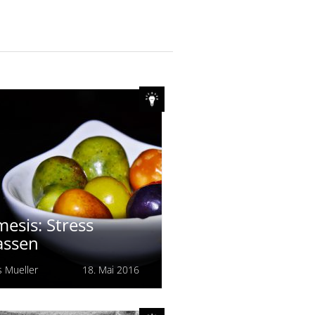
esis: Stress
assen
s Mueller
18. Mai 2016