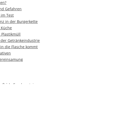
zen?
und Gefahren
 im Test
enz in der Burgerkette
1 Küche
 Plastikmüll
 der Getränkeindustrie
in die Flasche kommt
nativen
Vereinsamung
uß à la Frankenstein
altigen Biostoffen
 Wein
ung vor Ort
acher