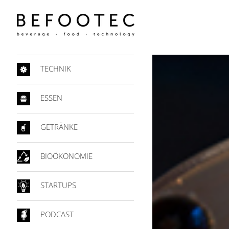
TECHNIK
ESSEN
GETRÄNKE
BIOÖKONOMIE
STARTUPS
PODCAST