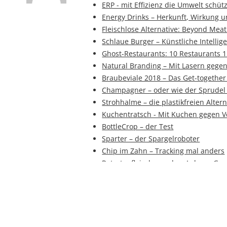
ERP - mit Effizienz die Umwelt schüt
Energy Drinks – Herkunft, Wirkung 
Fleischlose Alternative: Beyond Meat
Schlaue Burger – Künstliche Intellig
Ghost-Restaurants: 10 Restaurants 
Natural Branding – Mit Lasern gegen
Braubeviale 2018 – Das Get-together
Champagner – oder wie der Sprudel 
Strohhalme – die plastikfreien Alter
Kuchentratsch - Mit Kuchen gegen 
BottleCrop – der Test
Sparter – der Spargelroboter
Chip im Zahn – Tracking mal anders
Retortenfleisch aus dem Labor – Gen
Hanf – mehr als nur berauschend
naturesse - Verpackungen aus nachh
Tierfreie Weinherstellung - veganer
CIP-Prozesse - Automatisierte Reinig
Koawach - der schokoladige Wachm