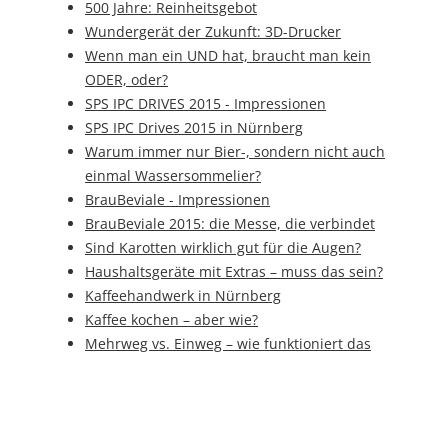
500 Jahre: Reinheitsgebot
Wundergerät der Zukunft: 3D-Drucker
Wenn man ein UND hat, braucht man kein
ODER, oder?
SPS IPC DRIVES 2015 - Impressionen
SPS IPC Drives 2015 in Nürnberg
Warum immer nur Bier-, sondern nicht auch
einmal Wassersommelier?
BrauBeviale - Impressionen
BrauBeviale 2015: die Messe, die verbindet
Sind Karotten wirklich gut für die Augen?
Haushaltsgeräte mit Extras – muss das sein?
Kaffeehandwerk in Nürnberg
Kaffee kochen – aber wie?
Mehrweg vs. Einweg – wie funktioniert das
eigentlich und was ist umweltfreundlicher?
Der neue Trend "Craftbeer"
Der zuckersüße Muntermacher...
Nachhaltige Eiserzeugung durch Einsatz