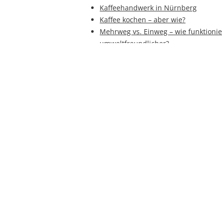
Kaffeehandwerk in Nürnberg
Kaffee kochen – aber wie?
Mehrweg vs. Einweg – wie funktionier
umweltfreundlicher?
Der neue Trend "Craftbeer"
Der zuckersüße Muntermacher...
Nachhaltige Eiserzeugung durch Eins
Technologie
Direkt bedruckte PET-Flaschen im 
Verpackungspreis 2014 ausgezeichn
HSM auf der BrauBeviale 2014
Johanna Reith - Hopfenkönigin aus W
Maschinenbauer der Getränkeindust
Produktionsplus
Koffeingehalt...
Kaffee entwässert den Körper
Bier vs. Wein
Cola hilft bei Durchfall...
Cola gegen Rost: