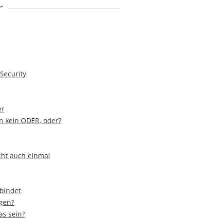
r
Security
er
 kein ODER, oder?
cht auch einmal
rbindet
ugen?
as sein?