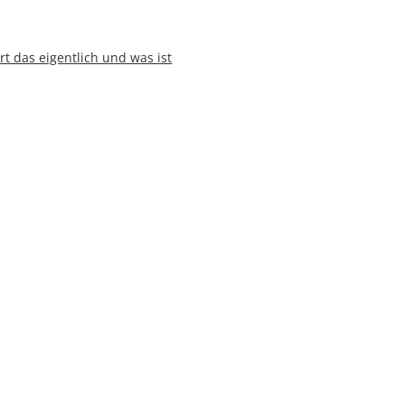
t das eigentlich und was ist
atz hocheffizienter IE4-
Nature MultiPackTM mit Deutschem
et
olnzach - auf der BrauBeviale
rie rechnen mit leichtem