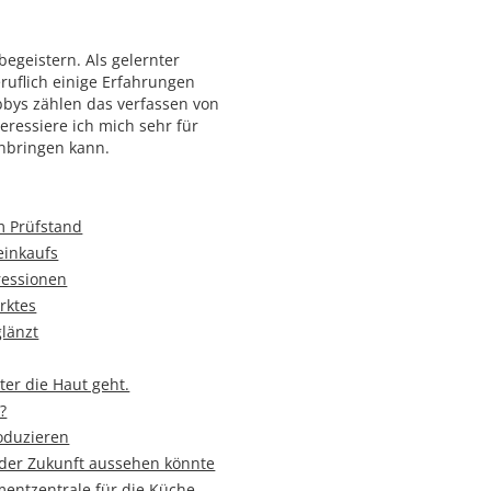
egeistern. Als gelernter
ruflich einige Erfahrungen
bys zählen das verfassen von
ressiere ich mich sehr für
inbringen kann.
m Prüfstand
einkaufs
ressionen
rktes
glänzt
ter die Haut geht.
?
roduzieren
 der Zukunft aussehen könnte
mentzentrale für die Küche