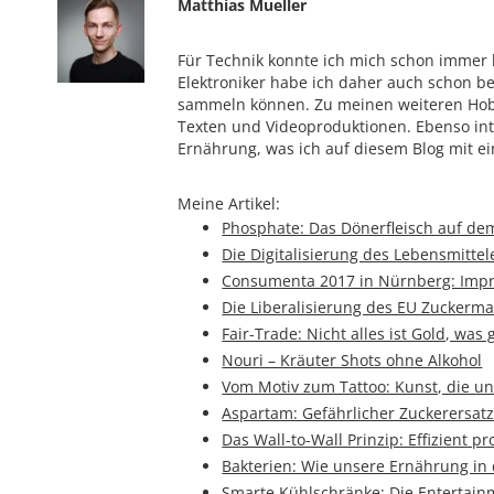
Matthias Mueller
Für Technik konnte ich mich schon immer b
Elektroniker habe ich daher auch schon be
sammeln können. Zu meinen weiteren Hob
Texten und Videoproduktionen. Ebenso inte
Ernährung, was ich auf diesem Blog mit e
Meine Artikel:
Phosphate: Das Dönerfleisch auf de
Die Digitalisierung des Lebensmittel
Consumenta 2017 in Nürnberg: Imp
Die Liberalisierung des EU Zuckerma
Fair-Trade: Nicht alles ist Gold, was 
Nouri – Kräuter Shots ohne Alkohol
Vom Motiv zum Tattoo: Kunst, die un
Aspartam: Gefährlicher Zuckerersatz
Das Wall-to-Wall Prinzip: Effizient p
Bakterien: Wie unsere Ernährung in
Smarte Kühlschränke: Die Entertain