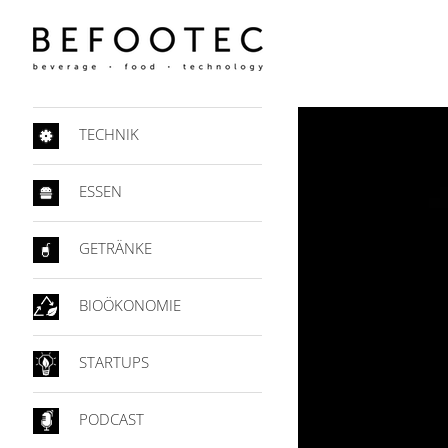
TECHNIK
ESSEN
GETRÄNKE
BIOÖKONOMIE
STARTUPS
PODCAST