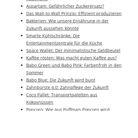
Aspartam: Gefährlicher Zuckerersatz?
Das Wall-to-Wall Prinzip: Effizient produzieren
Bakterien: Wie unsere Ernährung in der
Zukunft aussehen könnte
Smarte Kühlschränke: Die
Entertainmentzentrale für die Küche
Space Wallet: Der minimalistische Geldbeutel
Kaffee rösten: Was macht guten Kaffee aus?
Babo Green und Babo Pink: Farbenfroh in den
Sommer
Babo Blue: Die Zukunft wird bunt
Zahnbürste 4.0: Zahnpflege der Zukunft
Coco Pallet: Transportpaletten aus
Kokosnüssen
Popcorn: Wie aus Puffmais Popcorn wird
Ernährungsmythen: Schnaps fördert die
Verdauung?
Lieferung per Drohne: Expressversand der