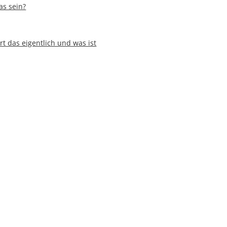
as sein?
t das eigentlich und was ist
atz hocheffizienter IE4-
Nature MultiPackTM mit Deutschem
et
olnzach - auf der BrauBeviale
rie rechnen mit leichtem