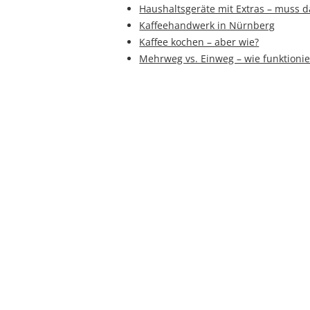
Haushaltsgeräte mit Extras – muss d
Kaffeehandwerk in Nürnberg
Kaffee kochen – aber wie?
Mehrweg vs. Einweg – wie funktionier
umweltfreundlicher?
Der neue Trend "Craftbeer"
Der zuckersüße Muntermacher...
Nachhaltige Eiserzeugung durch Eins
Technologie
Direkt bedruckte PET-Flaschen im 
Verpackungspreis 2014 ausgezeichn
HSM auf der BrauBeviale 2014
Johanna Reith - Hopfenkönigin aus W
Maschinenbauer der Getränkeindust
Produktionsplus
Koffeingehalt...
Kaffee entwässert den Körper
Bier vs. Wein
Cola hilft bei Durchfall...