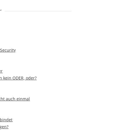
r
Security
er
 kein ODER, oder?
cht auch einmal
rbindet
ugen?