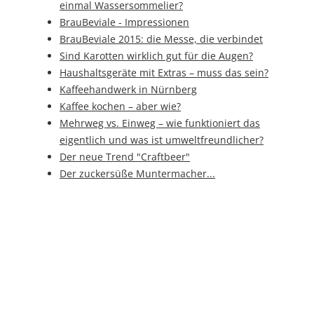
einmal Wassersommelier?
BrauBeviale - Impressionen
BrauBeviale 2015: die Messe, die verbindet
Sind Karotten wirklich gut für die Augen?
Haushaltsgeräte mit Extras – muss das sein?
Kaffeehandwerk in Nürnberg
Kaffee kochen – aber wie?
Mehrweg vs. Einweg – wie funktioniert das
eigentlich und was ist umweltfreundlicher?
Der neue Trend "Craftbeer"
Der zuckersüße Muntermacher...
Nachhaltige Eiserzeugung durch Einsatz
hocheffizienter IE4-Technologie
Direkt bedruckte PET-Flaschen im Nature
MultiPackTM mit Deutschem Verpackungspreis
2014 ausgezeichnet
HSM auf der BrauBeviale 2014
Johanna Reith - Hopfenkönigin aus Wolnzach -
auf der BrauBeviale