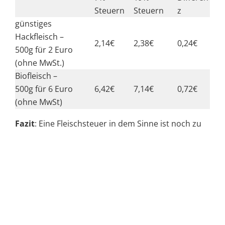
Steuern
Steuern
z
günstiges
Hackfleisch –
2,14€
2,38€
0,24€
500g für 2 Euro
(ohne MwSt.)
Biofleisch –
500g für 6 Euro
6,42€
7,14€
0,72€
(ohne MwSt)
Fazit
: Eine Fleischsteuer in dem Sinne ist noch zu
kurz gedacht. Sozial scheint sie ungerecht zu sein
und die Probleme des übermäßigen
Fleischkonsums und des unzureichenden
Tierwohls in der Massentierhaltung können damit
nicht gelöst werden. Ansätze, die
vielversprechender klingen, sind beispielsweise das
Tierwohl-Siegel
und die weitere, allgemeine