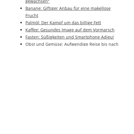
gewachsen"
Banane: Giftiger Anbau für eine makellose
Frucht
Palmöl: Der Kampf um das billige Fett
Kaffee: Gesundes Image auf dem Vormarsch
Fasten: Süßigkeiten und Smartphone Adieu!
Obst und Gemüse: Aufwendige Reise bis nach
Deutschland
Industrie 4.0: So läuft die Finanzierung
Joghurt: Das beliebte Milchprodukt selber
herstellen
Milchtankstelle: Milch direkt von der Kuh
BrauBeviale 2016: Nachhaltigkeit in der
Flasche
Verpackungen: Nachhaltig aus Papier
Sauerkraut: Ein Wunder für den Winter
Grabstein: Setzung am Nürnberger
Westfriedhof
Grabstein: Beschriftung mit altbewährten