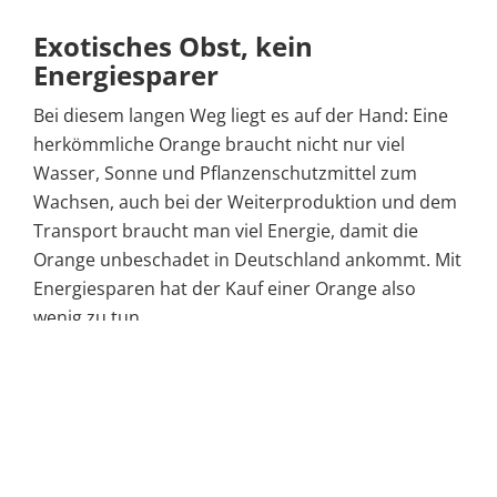
Exotisches Obst, kein
Energiesparer
Bei diesem langen Weg liegt es auf der Hand: Eine
herkömmliche Orange braucht nicht nur viel
Wasser, Sonne und Pflanzenschutzmittel zum
Wachsen, auch bei der Weiterproduktion und dem
Transport braucht man viel Energie, damit die
Orange unbeschadet in Deutschland ankommt. Mit
Energiesparen hat der Kauf einer Orange also
wenig zu tun.
Trotzdem kann man darauf achten, beim Kauf von
exotischem Obst seinen
ökologischen Fußabdruck
zumindest ein bisschen zu verbessern. Bei Bio-
Obst ist der Einsatz chemischer Mittel verboten.
Dadurch ist nicht nur das Obst gesünder für uns.