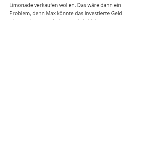
Limonade verkaufen wollen. Das wäre dann ein
Problem, denn Max könnte das investierte Geld
nicht mehr zurückholen. Und als kleineres
mittelständisches Unternehmen würden Max die
finanziellen Rücklagen fehlen, um unbeschadet aus
diesem Fehler wieder rauszugehen.
Anlagen, die Stück für Stück
auseinandergenommen werden
um sie neu zusammenzusetzen
Bevor man überhaupt eine neue Investition mache,
bräuchte es zuallererst ein vier/sechs/acht
Augengespräch indem man erkenne, dass der
Unternehmer offen sei für einen
Veränderungsprozess. „Es ist wichtig, dass der
Unternehmer nicht nur A sagt, sondern auch B und
C sagen würde. Der Unternehmer muss bereit sein,