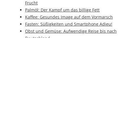
Frucht
Palmöl: Der Kampf um das billige Fett
Kaffee: Gesundes Image auf dem Vormarsch
Fasten: Süßigkeiten und Smartphone Adieu!
Obst und Gemüse: Aufwendige Reise bis nach
Deutschland
Industrie 4.0: So läuft die Finanzierung
Joghurt: Das beliebte Milchprodukt selber
herstellen
Milchtankstelle: Milch direkt von der Kuh
BrauBeviale 2016: Nachhaltigkeit in der
Flasche
Verpackungen: Nachhaltig aus Papier
Sauerkraut: Ein Wunder für den Winter
Grabstein: Setzung am Nürnberger
Westfriedhof
Grabstein: Beschriftung mit altbewährten
Methoden
Trinkwasser: Verschwendung der besonderen