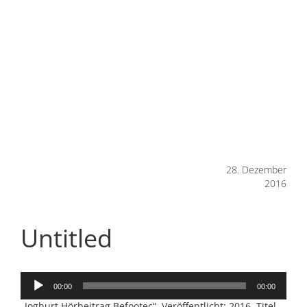
28. Dezember
2016
Untitled
Audio-
00:00
00:00
Player
„Joghurt Hörbeitrag Befootec“. Veröffentlicht: 2016. Titel