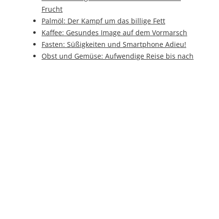
Frucht
Palmöl: Der Kampf um das billige Fett
Kaffee: Gesundes Image auf dem Vormarsch
Fasten: Süßigkeiten und Smartphone Adieu!
Obst und Gemüse: Aufwendige Reise bis nach
Deutschland
Industrie 4.0: So läuft die Finanzierung
Joghurt: Das beliebte Milchprodukt selber
herstellen
Milchtankstelle: Milch direkt von der Kuh
BrauBeviale 2016: Nachhaltigkeit in der
Flasche
Verpackungen: Nachhaltig aus Papier
Sauerkraut: Ein Wunder für den Winter
Grabstein: Setzung am Nürnberger
Westfriedhof
Grabstein: Beschriftung mit altbewährten
Methoden