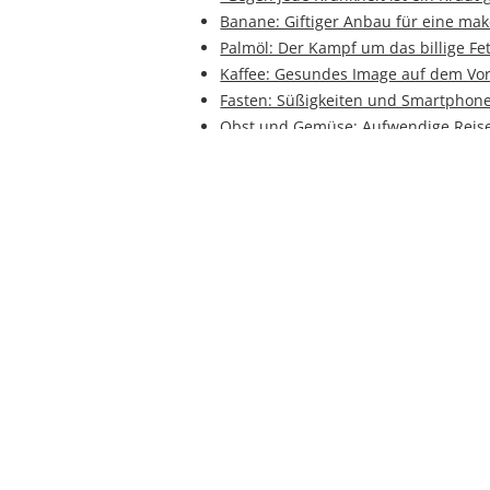
Banane: Giftiger Anbau für eine mak
Palmöl: Der Kampf um das billige Fet
Kaffee: Gesundes Image auf dem Vo
Fasten: Süßigkeiten und Smartphone
Obst und Gemüse: Aufwendige Reise
Industrie 4.0: So läuft die Finanzier
Joghurt: Das beliebte Milchprodukt s
Milchtankstelle: Milch direkt von de
BrauBeviale 2016: Nachhaltigkeit in 
Verpackungen: Nachhaltig aus Papie
Sauerkraut: Ein Wunder für den Win
Grabstein: Setzung am Nürnberger 
Grabstein: Beschriftung mit altbew
Trinkwasser: Verschwendung der be
VeggieWorld 2016: Impressionen
VeggieWorld 2016: In Zukunft alles 
Fleisch: In der Zukunft im Labor herg
Verpackungen: Segen und Fluch zug