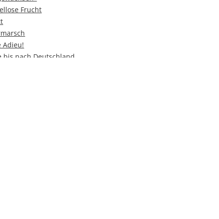
ellose Frucht
t
rmarsch
 Adieu!
 bis nach Deutschland
ung
elber herstellen
r Kuh
der Flasche
r
ter
Westfriedhof
ährten Methoden
sonderen Art
vegan?
estellt?
leich