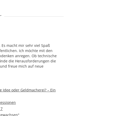
r
. Es macht mir sehr viel Spaß
fentlichen. Ich möchte mit den
hdenken anregen. Ob technische
finde die Herausforderungen die
d und freue mich auf neue
ve Idee oder Geldmacherei? – Ein
ressionen
17
 gewachsen"