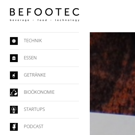
TECHNIK
ESSEN
GETRÄNKE
BIOÖKONOMIE
STARTUPS
PODCAST