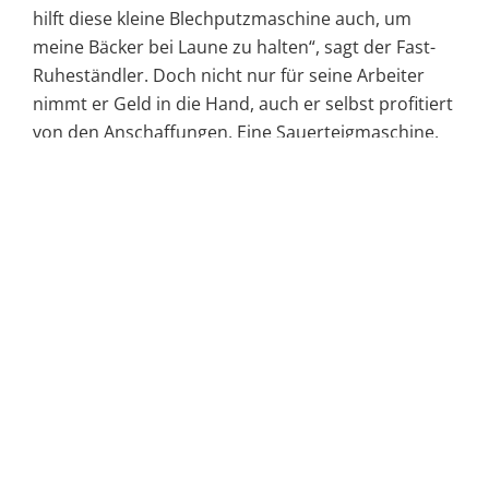
hilft diese kleine Blechputzmaschine auch, um
meine Bäcker bei Laune zu halten“, sagt der Fast-
Ruheständler. Doch nicht nur für seine Arbeiter
nimmt er Geld in die Hand, auch er selbst profitiert
von den Anschaffungen. Eine Sauerteigmaschine,
die nur einmal wöchentlich befüllt werden muss,
bringt ihm eine enorme Zeitersparnis. Dass das in
anderen Bäckereien längst nicht so aussieht, weiß
Schöpf: „Ich muss jeden Abend den Sauerteig für
den nächsten Morgen fertig­machen. Das kostet
Zeit, in der ich eigentlich meinen Feierabend
genießen möchte.“ Das Team der Bäckerei Schmitt
investierte auch in einen Gärunterbrecher, der
einen Kühl- und Gärraum miteinander verbindet.
Durch diesen ist es möglich, die Zeiten so zu
steuern, dass sie ähnlich wie die Großindustrie
mehrmals täglich die Produkte frisch „abbacken“