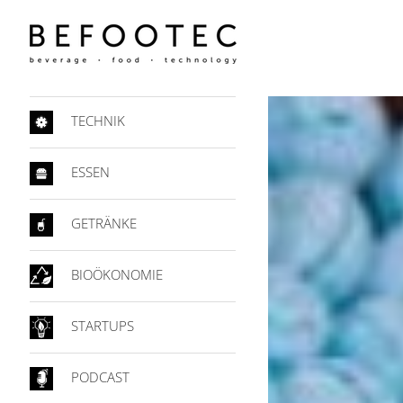
TECHNIK
ESSEN
GETRÄNKE
BIOÖKONOMIE
STARTUPS
PODCAST