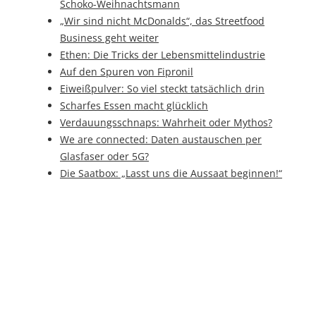
Schoko-Weihnachtsmann
„Wir sind nicht McDonalds“, das Streetfood
Business geht weiter
Ethen: Die Tricks der Lebensmittelindustrie
Auf den Spuren von Fipronil
Eiweißpulver: So viel steckt tatsächlich drin
Scharfes Essen macht glücklich
Verdauungsschnaps: Wahrheit oder Mythos?
We are connected: Daten austauschen per
Glasfaser oder 5G?
Die Saatbox: „Lasst uns die Aussaat beginnen!“
Weihnachten: Das Fest der Liebe
Wie das Bier zum Geschmack kommt
BrauBeviale 2016: Genuss und Leidenschaft
stehen im Mittelpunkt
Das Obst der Algarve: Medronho und
Cherimoya
Das ZeroTape von enviroPack: Der Abroller der
Zukunft