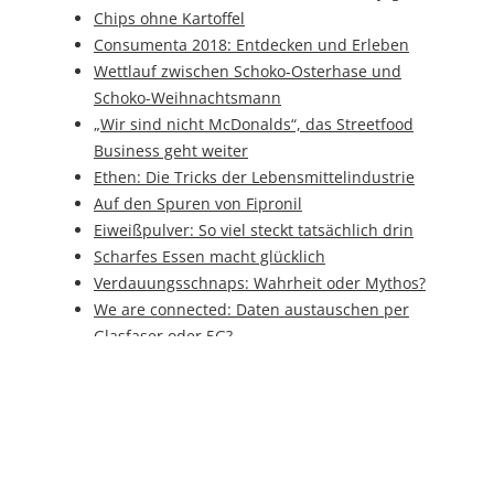
Chips ohne Kartoffel
Consumenta 2018: Entdecken und Erleben
Wettlauf zwischen Schoko-Osterhase und
Schoko-Weihnachtsmann
„Wir sind nicht McDonalds“, das Streetfood
Business geht weiter
Ethen: Die Tricks der Lebensmittelindustrie
Auf den Spuren von Fipronil
Eiweißpulver: So viel steckt tatsächlich drin
Scharfes Essen macht glücklich
Verdauungsschnaps: Wahrheit oder Mythos?
We are connected: Daten austauschen per
Glasfaser oder 5G?
Die Saatbox: „Lasst uns die Aussaat beginnen!“
Weihnachten: Das Fest der Liebe
Wie das Bier zum Geschmack kommt
BrauBeviale 2016: Genuss und Leidenschaft
stehen im Mittelpunkt