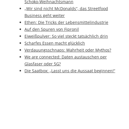
Schoko-Weihnachtsmann
„Wir sind nicht McDonalds“, das Streetfood
Business geht weiter
Ethen: Die Tricks der Lebensmittelindustrie
Auf den Spuren von Fipronil
Eiweißpulver: So viel steckt tatsächlich drin
Scharfes Essen macht glücklich
Verdauungsschnaps: Wahrheit oder Mythos?
We are connected: Daten austauschen per
Glasfaser oder 5G?
Die Saatbox: „Lasst uns die Aussaat beginnen!“
Weihnachten: Das Fest der Liebe
Wie das Bier zum Geschmack kommt
BrauBeviale 2016: Genuss und Leidenschaft
stehen im Mittelpunkt
Das Obst der Algarve: Medronho und
Cherimoya
Das ZeroTape von enviroPack: Der Abroller der
Zukunft