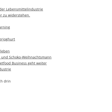
der Lebensmittelindustrie
er zu widerstehen.
arning
erjoghurt
rleben
se und Schoko-Weihnachtsmann
eetfood Business geht weiter
dustrie
ch drin
 Mythos?
n per Glasfaser oder 5G?
beginnen!“