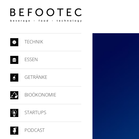
TECHNIK
ESSEN
GETRÄNKE
BIOÖKONOMIE
STARTUPS
PODCAST