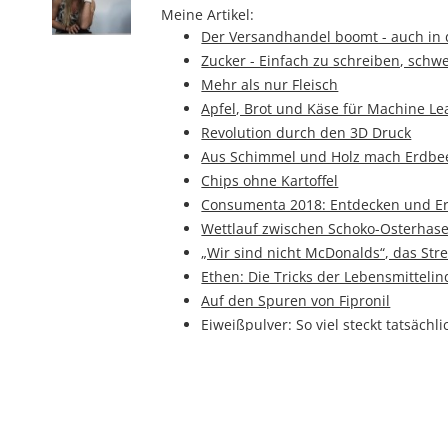
Meine Artikel:
Der Versandhandel boomt - auch in 
Zucker - Einfach zu schreiben, schw
Mehr als nur Fleisch
Apfel, Brot und Käse für Machine Le
Revolution durch den 3D Druck
Aus Schimmel und Holz mach Erdbe
Chips ohne Kartoffel
Consumenta 2018: Entdecken und E
Wettlauf zwischen Schoko-Osterha
„Wir sind nicht McDonalds“, das Str
Ethen: Die Tricks der Lebensmittelin
Auf den Spuren von Fipronil
Eiweißpulver: So viel steckt tatsächli
Scharfes Essen macht glücklich
Verdauungsschnaps: Wahrheit oder
We are connected: Daten austausche
Die Saatbox: „Lasst uns die Aussaat 
Weihnachten: Das Fest der Liebe