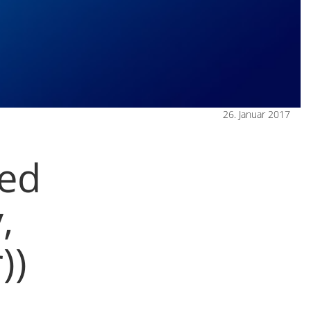
26. Januar 2017
ted
,
))