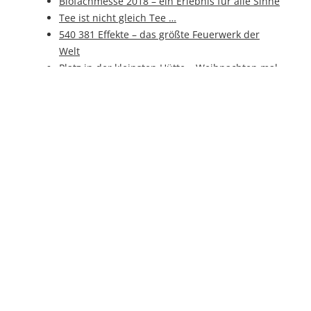
Biofachmesse 2018 – ein Erlebnis für alle Sinne
Tee ist nicht gleich Tee …
540 381 Effekte – das größte Feuerwerk der
Welt
Platz in der kleinsten Hütte – Weihnachten mal
kopfüber?
Künstliche Intelligenz auf der SPS IPC Drives
Faulender Apfel zur Inspiration
„Komm´ essen“: `An di´ auf der Street Food
Convention
Hybrid-Food - der „Zwitter-Snack“ für
zwischendurch
Zuckersüße Alternative: Neues
Herstellungsverfahren für Xylit
Von Potacken, Erdbirn und Kartoffeln
Reich durch „heiligen“ Käsetoast? – Facts über
Toast
Die Schale zum Knabbern: Wassermelone, die
gesunde Superfrucht