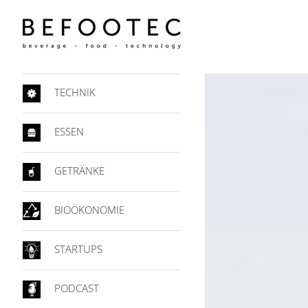
TECHNIK
ESSEN
GETRÄNKE
BIOÖKONOMIE
STARTUPS
PODCAST