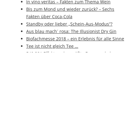
In vino veritas – Fakten zum Thema Wein
Bis zum Mond und wieder zurück? – Sechs
Fakten über Coca-Cola
Standby oder lieber „Schein-Aus-Modus“?
Aus blau mach´ rosa: The Illusionist Dry Gin
Biofachmesse 2018 – ein Erlebnis für alle Sinne
Tee ist nicht gleich Tee …
540 381 Effekte – das größte Feuerwerk der
Welt
Platz in der kleinsten Hütte – Weihnachten mal
kopfüber?
Künstliche Intelligenz auf der SPS IPC Drives
Faulender Apfel zur Inspiration
„Komm´ essen“: `An di´ auf der Street Food
Convention
Hybrid-Food - der „Zwitter-Snack“ für
zwischendurch
Zuckersüße Alternative: Neues
Herstellungsverfahren für Xylit