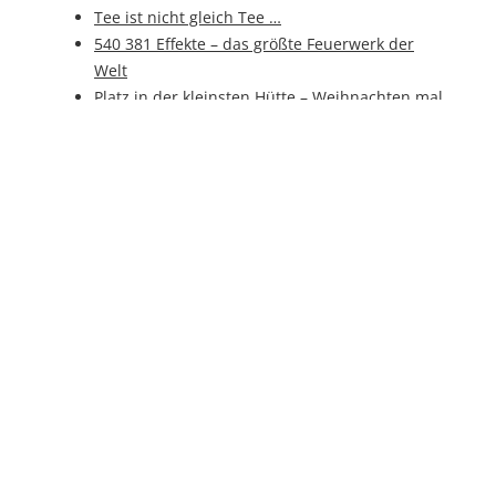
Tee ist nicht gleich Tee …
540 381 Effekte – das größte Feuerwerk der
Welt
Platz in der kleinsten Hütte – Weihnachten mal
kopfüber?
Künstliche Intelligenz auf der SPS IPC Drives
Faulender Apfel zur Inspiration
„Komm´ essen“: `An di´ auf der Street Food
Convention
Hybrid-Food - der „Zwitter-Snack“ für
zwischendurch
Zuckersüße Alternative: Neues
Herstellungsverfahren für Xylit
Von Potacken, Erdbirn und Kartoffeln
Reich durch „heiligen“ Käsetoast? – Facts über
Toast
Die Schale zum Knabbern: Wassermelone, die
gesunde Superfrucht
Pizza mit allen Sinnen genießen