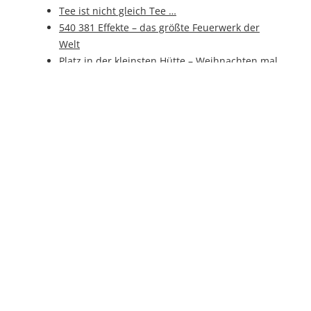
Tee ist nicht gleich Tee …
540 381 Effekte – das größte Feuerwerk der
Welt
Platz in der kleinsten Hütte – Weihnachten mal
kopfüber?
Künstliche Intelligenz auf der SPS IPC Drives
Faulender Apfel zur Inspiration
„Komm´ essen“: `An di´ auf der Street Food
Convention
Hybrid-Food - der „Zwitter-Snack“ für
zwischendurch
Zuckersüße Alternative: Neues
Herstellungsverfahren für Xylit
Von Potacken, Erdbirn und Kartoffeln
Reich durch „heiligen“ Käsetoast? – Facts über
Toast
Die Schale zum Knabbern: Wassermelone, die
gesunde Superfrucht
Pizza mit allen Sinnen genießen